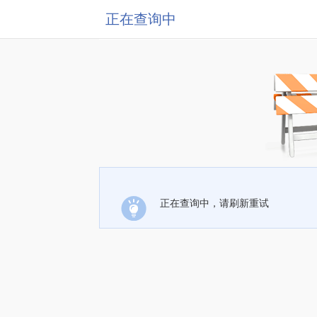
正在查询中
正在查询中，请刷新重试