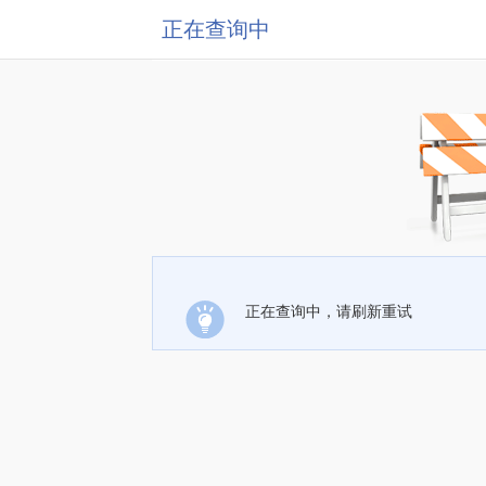
正在查询中
正在查询中，请刷新重试