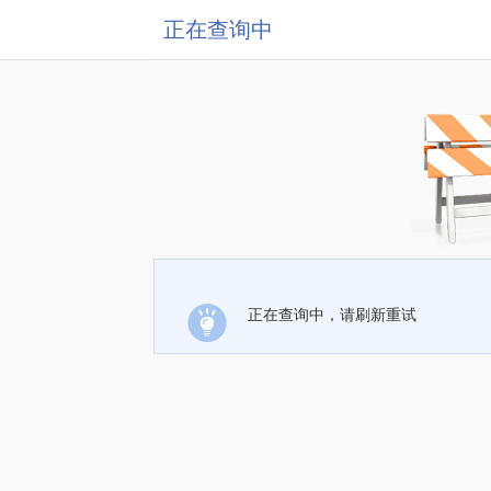
正在查询中
正在查询中，请刷新重试